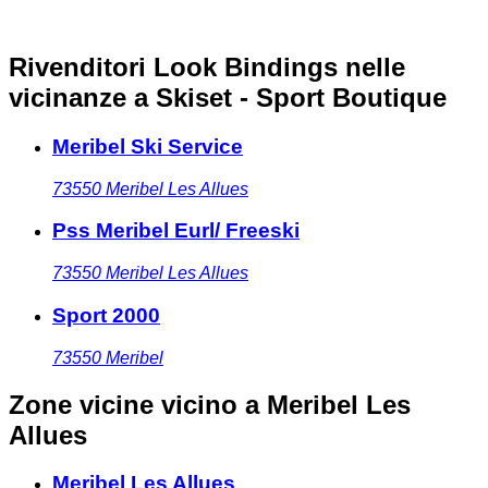
Rivenditori Look Bindings nelle
vicinanze
a Skiset - Sport Boutique
Meribel Ski Service
73550
Meribel Les Allues
Pss Meribel Eurl/ Freeski
73550
Meribel Les Allues
Sport 2000
73550
Meribel
Zone vicine
vicino a Meribel Les
Allues
Meribel Les Allues