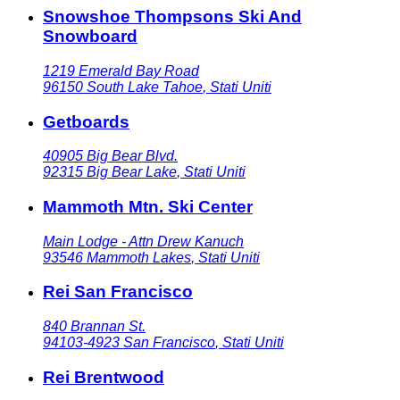
Snowshoe Thompsons Ski And
Snowboard
1219 Emerald Bay Road
96150
South Lake Tahoe
,
Stati Uniti
Getboards
40905 Big Bear Blvd.
92315
Big Bear Lake
,
Stati Uniti
Mammoth Mtn. Ski Center
Main Lodge - Attn Drew Kanuch
93546
Mammoth Lakes
,
Stati Uniti
Rei San Francisco
840 Brannan St.
94103-4923
San Francisco
,
Stati Uniti
Rei Brentwood