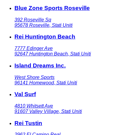
Blue Zone Sports Roseville
392 Roseville Sq
95678
Roseville
,
Stati Uniti
Rei Huntington Beach
7777 Edinger Ave
92647
Huntington Beach
,
Stati Uniti
Island Dreams Inc.
West Shore Sports
96141
Homewood
,
Stati Uniti
Val Surf
4810 Whitsett Ave
91607
Valley Village
,
Stati Uniti
Rei Tustin
2962 El Camino Real