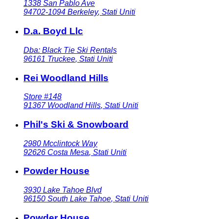
1338 San Pablo Ave
94702-1094
Berkeley
,
Stati Uniti
D.a. Boyd Llc
Dba: Black Tie Ski Rentals
96161
Truckee
,
Stati Uniti
Rei Woodland Hills
Store #148
91367
Woodland Hills
,
Stati Uniti
Phil's Ski & Snowboard
2980 Mcclintock Way
92626
Costa Mesa
,
Stati Uniti
Powder House
3930 Lake Tahoe Blvd
96150
South Lake Tahoe
,
Stati Uniti
Powder House