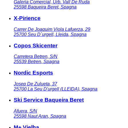
Galeria Comercial, Urb. Vall De Ruda
25598
Baqueira Beret
,
Spagna
X-Pirience
Carrer De Joaquim Viola Lafuerza, 29
25700
Seu D´urgell, Lleida
,
Spagna
Copos Skicenter
Carretera Betren, S/N
25539
Betren
,
Spagna
Nordic Esports
Josep De Zulueta, 37
25700
La Seu D'urgell (LLEIDA)
,
Spagna
Ski Service Baqueira Beret
Afuera, S/N
25598
Naut Aran
,
Spagna
M+ Vielha