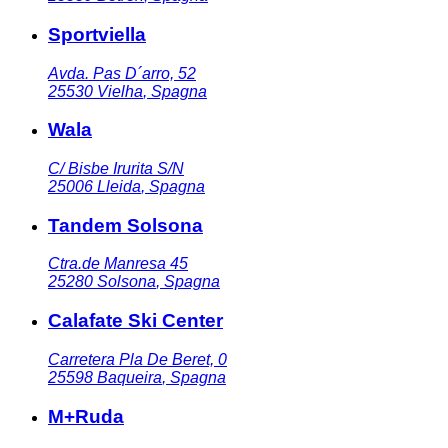
Sportviella
Avda. Pas D´arro, 52
25530
Vielha
,
Spagna
Wala
C/ Bisbe Irurita S/N
25006
Lleida
,
Spagna
Tandem Solsona
Ctra.de Manresa 45
25280
Solsona
,
Spagna
Calafate Ski Center
Carretera Pla De Beret, 0
25598
Baqueira
,
Spagna
M+Ruda