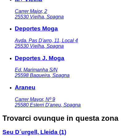
Carrer Major, 2
25530
Vielha
,
Spagna
Deportes Moga
Avda. Pas D'arro, 11, Local 4
25530
Vielha
,
Spagna
Deportes J. Moga
Ed. Marimanha S/N
25598
Baqueira
,
Spagna
Araneu
Carrer Mayor, Nº 9
25580
Esterri D'aneu
,
Spagna
Trovarci ovunque in questa zona
Seu D´urgell, Lleida
(1)