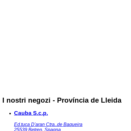
I nostri negozi - Província de Lleida
Cauba S.c.p.
Ed.tuca D'aran Ctra..de Baqueira
25539
Betren
,
Spagna