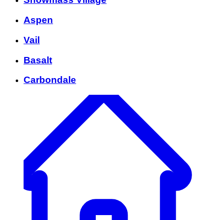
Aspen
Vail
Basalt
Carbondale