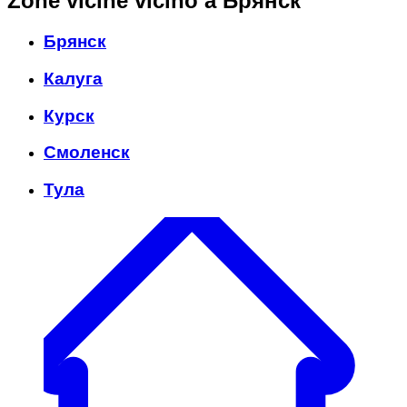
Zone vicine
vicino a Брянск
Брянск
Калуга
Курск
Смоленск
Тула