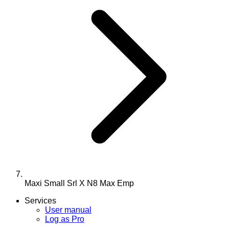
Maxi Small Srl X N8 Max Emp
Services
User manual
Log as Pro