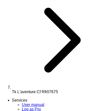
Tk L'aventure Cf Rfr07675
Services
User manual
Log as Pro