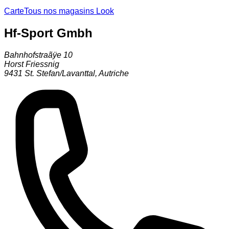
Carte
Tous nos magasins Look
Hf-Sport Gmbh
Bahnhofstraãÿe 10
Horst Friessnig
9431
St. Stefan/Lavanttal
,
Autriche