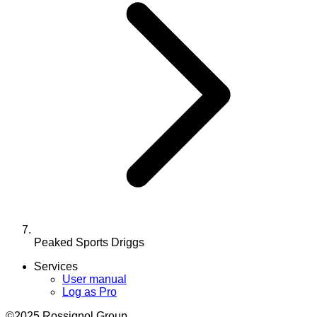
Peaked Sports Driggs
Services
User manual
Log as Pro
©2025 Rossignol Group