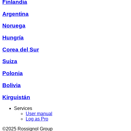
Finlandia
Argentina
Noruega
Hungría
Corea del Sur
Suiza
Polonia
Bolivia
Kirguistán
Services
User manual
Log as Pro
©2025 Rossignol Group