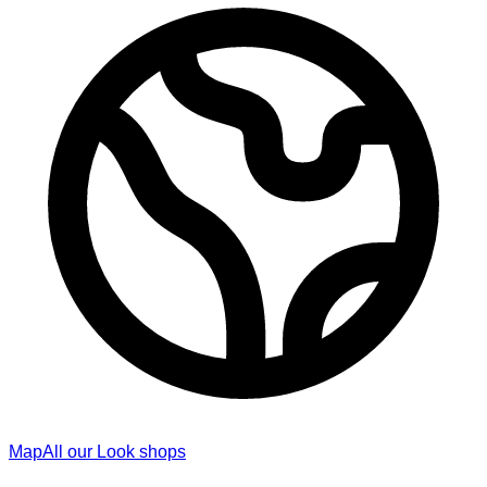
Map
All our Look shops