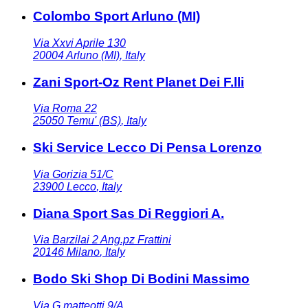
Colombo Sport Arluno (MI)
Via Xxvi Aprile 130
20004
Arluno (MI)
,
Italy
Zani Sport-Oz Rent Planet Dei F.lli
Via Roma 22
25050
Temu' (BS)
,
Italy
Ski Service Lecco Di Pensa Lorenzo
Via Gorizia 51/C
23900
Lecco
,
Italy
Diana Sport Sas Di Reggiori A.
Via Barzilai 2 Ang.pz Frattini
20146
Milano
,
Italy
Bodo Ski Shop Di Bodini Massimo
Via G.matteotti 9/A