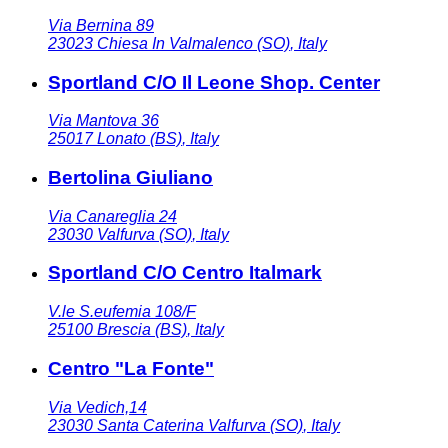
Via Bernina 89
23023
Chiesa In Valmalenco (SO)
,
Italy
Sportland C/O Il Leone Shop. Center
Via Mantova 36
25017
Lonato (BS)
,
Italy
Bertolina Giuliano
Via Canareglia 24
23030
Valfurva (SO)
,
Italy
Sportland C/O Centro Italmark
V.le S.eufemia 108/F
25100
Brescia (BS)
,
Italy
Centro "La Fonte"
Via Vedich,14
23030
Santa Caterina Valfurva (SO)
,
Italy