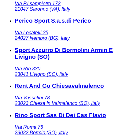
Via P.l.sampietro 172
21047
Saronno (VA)
,
Italy
Perico Sport S.a.s.di Perico
Via Locatelli 35
24027
Nembro (BG)
,
Italy
Sport Azzurro Di Bormolini Armin E
Livigno (SO)
Via Rin 330
23041
Livigno (SO)
,
Italy
Rent And Go Chiesavalmalenco
Via Vassalini 78
23023
Chiesa In Valmalenco (SO)
,
Italy
Rino Sport Sas Di Dei Cas Flavio
Via Roma 76
23032
Bormio (SO)
,
Italy