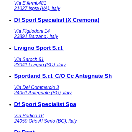
Via E.fermi,481
21027
Ispra (VA)
,
Italy
Df Sport Specialist (X Cremona)
Via Figliodoni 14
23891
Barzano'
,
Italy
Livigno Sport S.r.l.
Via Saroch 81
23041
Livigno (SO)
,
Italy
Sportland S.r.l. C/O Cc Antegnate Sh
Via Del Commercio 3
24051
Antegnate (BG)
,
Italy
Df Sport Specialist Spa
Via Portico 16
24050
Orio Al Serio (BG)
,
Italy