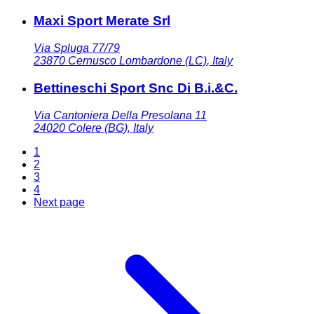
Maxi Sport Merate Srl
Via Spluga 77/79
23870
Cernusco Lombardone (LC)
,
Italy
Bettineschi Sport Snc Di B.i.&C.
Via Cantoniera Della Presolana 11
24020
Colere (BG)
,
Italy
1
2
3
4
Next page