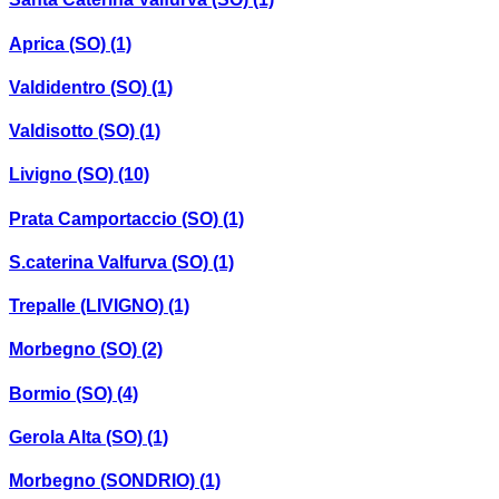
Aprica (SO)
(1)
Valdidentro (SO)
(1)
Valdisotto (SO)
(1)
Livigno (SO)
(10)
Prata Camportaccio (SO)
(1)
S.caterina Valfurva (SO)
(1)
Trepalle (LIVIGNO)
(1)
Morbegno (SO)
(2)
Bormio (SO)
(4)
Gerola Alta (SO)
(1)
Morbegno (SONDRIO)
(1)