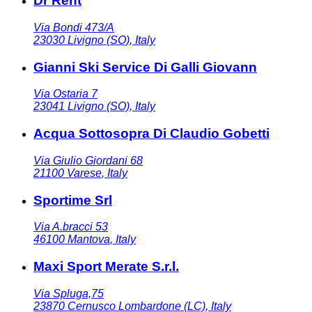
Dr Rent
Via Bondi 473/A
23030
Livigno (SO)
,
Italy
Gianni Ski Service Di Galli Giovann
Via Ostaria 7
23041
Livigno (SO)
,
Italy
Acqua Sottosopra Di Claudio Gobetti
Via Giulio Giordani 68
21100
Varese
,
Italy
Sportime Srl
Via A.bracci 53
46100
Mantova
,
Italy
Maxi Sport Merate S.r.l.
Via Spluga,75
23870
Cernusco Lombardone (LC)
,
Italy