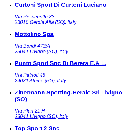
Curtoni Sport Di Curtoni Luciano
Via Pescegallo 33
23010
Gerola Alta (SO)
,
Italy
Mottolino Spa
Via Bondi 473/A
23041
Livigno (SO)
,
Italy
Punto Sport Snc Di Berera E.& L.
Via Patrioti 48
24021
Albino (BG)
,
Italy
Zinermann Sporting-Heralc Srl Livigno
(SO)
Via Plan 21 H
23041
Livigno (SO)
,
Italy
Top Sport 2 Snc