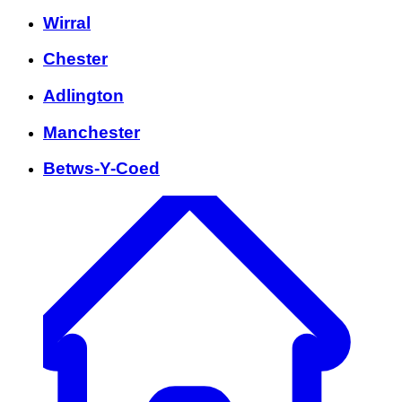
Wirral
Chester
Adlington
Manchester
Betws-Y-Coed