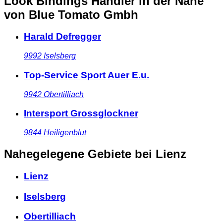
Look Bindings Händler in der Nähe
von Blue Tomato Gmbh
Harald Defregger
9992
Iselsberg
Top-Service Sport Auer E.u.
9942
Obertilliach
Intersport Grossglockner
9844
Heiligenblut
Nahegelegene Gebiete
bei Lienz
Lienz
Iselsberg
Obertilliach